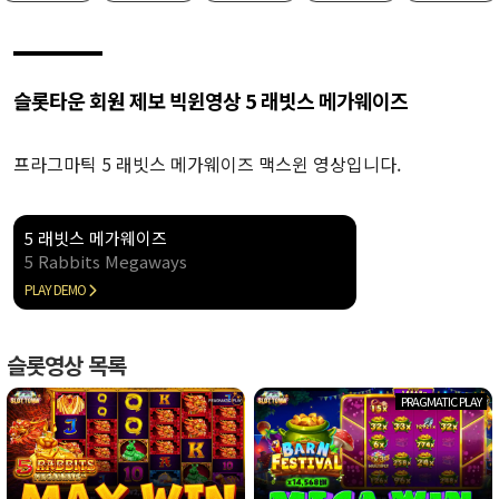
슬롯타운 회원 제보 빅윈영상 5 래빗스 메가웨이즈
프라그마틱 5 래빗스 메가웨이즈 맥스윈 영상입니다.
5 래빗스 메가웨이즈
5 Rabbits Megaways
PLAY DEMO
슬롯영상 목록
PRAGMATIC PLAY