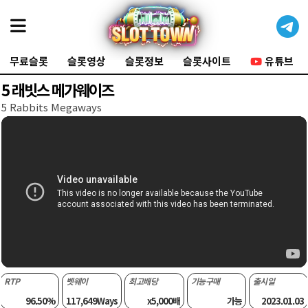
무료슬롯
슬롯영상
슬롯정보
슬롯사이트
유튜브
5 래빗스 메가웨이즈
5 Rabbits Megaways
RTP
벳웨이
최고배당
기능구매
출시일
96.50%
117,649Ways
x5,000배
가능
2023.01.03