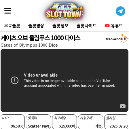
무료슬롯
슬롯영상
슬롯정보
슬롯사이트
유튜브
게이츠 오브 올림푸스 1000 다이스
Gates of Olympus 1000 Dice
RTP
벳웨이
최고배당
기능구매
출시일
96.50%
Scatter Pays
x15,000배
가능
2025.02.20