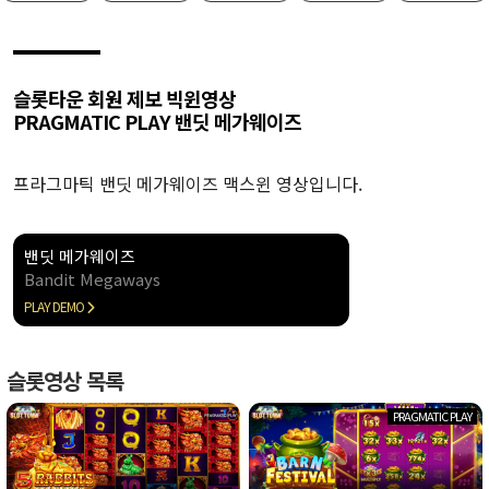
슬롯타운 회원 제보 빅윈영상
PRAGMATIC PLAY 밴딧 메가웨이즈
프라그마틱 밴딧 메가웨이즈 맥스윈 영상입니다.
밴딧 메가웨이즈
Bandit Megaways
PLAY DEMO
슬롯영상 목록
PRAGMATIC PLAY