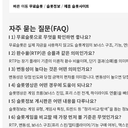
빠른 이동
무료슬롯
/
슬롯정보
/
제휴 슬롯사이트
자주 묻는 질문(FAQ)
1) 무료슬롯으로 무엇을 확인하면 좋나요?
무료슬롯은 실제 자금을 사용하지 않고도 슬롯게임의 보너스 구조, 기능, 연
2) 환수율(RTP)은 승률과 같은 의미인가요?
RTP는 장기 플레이 기준의 이론적 환수 비율이며, 단기 결과(승패)를 의
3) 변동성이 높다는 것은 어떤 의미인가요?
변동성은 당첨 빈도와 당첨 금액의 편차를 의미합니다. 변동성이 높으면 당첨
4) 슬롯영상은 어떤 경우에 도움이 되나요?
슬롯영상은 게임 흐름(보너스 진입, 프리 스핀 전개, 하이라이트 연출)을 
5) 슬롯정보 게시판은 어떤 내용을 다루나요?
슬롯정보는 게임 유형, 게임사 특징, 트렌드 등 “정리·비교·탐색”을 돕는
6) 슬롯게임을 비교할 때 가장 먼저 볼 기준은 무엇인가요?
RTP, 변동성, 보너스 구조(프리 스핀/멀티플라이어/기능 구매 여부), 맥