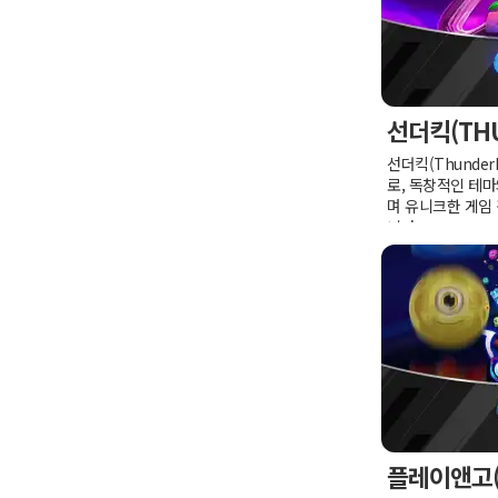
선더킥(THU
선더킥(Thunde
로, 독창적인 테
며 유니크한 게임
니다.
플레이앤고(P