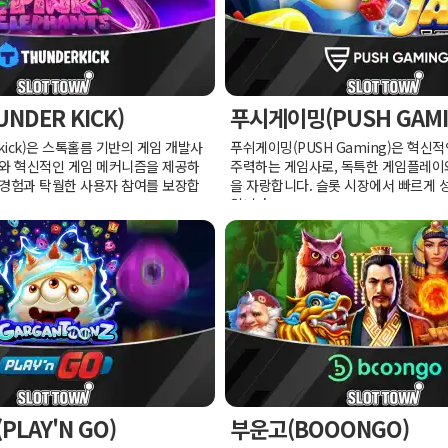
NDER KICK)
푸시게이밍(PUSH GAMI
rkick)은 스톡홀름 기반의 게임 개발사
푸쉬게이밍(PUSH Gaming)은 혁신
마와 혁신적인 게임 메커니즘을 제공하
주력하는 게임사로, 독특한 게임플레이
 경험과 탁월한 사용자 참여를 보장합
을 자랑합니다. 슬롯 시장에서 빠르게 
입니다.
LAY'N GO)
부운고(BOOONGO)