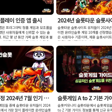
플레이 인증 앱 출시
앱은 프라그마틱 정품 게임과 모조품을
슬롯타운 슬롯사이트 유저들이 2024년
했던 사용자들에게 신뢰할 수 있는 솔
이한 온라인슬롯 게임 10개를 선정했습
 최근 몇 년 동안 가짜 슬롯 게임과 불
은 사용자수 기준이며, 제휴 슬롯사이트
 게임들이 급격히 증가하면서, 많은
된 정보로 선정하였습니다.
들이 환수율 조작, 데이터 유출, 그리
공정성 문제로 인해 불편을 겪고 있습니
그마틱 인증 앱을 통해 사용자는 프라그
제공하는 슬롯 게임이 정품임을 확인하
 수 있는 환경을 보장받을 수 있습니다.
슬롯타운 선정 2024년 7월 인기 온라인슬롯 Top5
슬롯게임 A to Z 기본 가
게임들 중에 슬롯타운 유저들이 2024
슬롯커뮤니티 슬롯타운에서 슬롯게임을 
트에서 가장 많이 플레이한 온라인슬롯
to Z 기본 가이드 정보를 통해 신규 