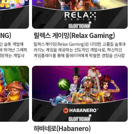
NG)
릴렉스 게이밍(Relax Gaming)
적인 슬롯 개발에
릴렉스게이밍(Relax Gaming)은 다양한 고품질 슬롯과
와 뛰어난 그래픽
카지노 게임을 제공하는 선도적인 개발사로, 혁신적인
성장하는 개발사
게임플레이를 통해 플레이어에게 탁월한 경험을 선사합
니다.
하바네로(Habanero)