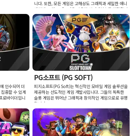
니다. 또한, 모든 게임은 고해상도 그래픽과 세밀한 애니
메이션, 그리고 매끄러운 사용자 인터페이스를 자랑합니
다.
PG소프트 (PG SOFT)
밍에 인수되어 더
피지소프트(PG Soft)는 혁신적인 모바일 게임 솔루션을
 집중할 수 있게
제공하는 선도적인 게임 개발사입니다. 그들의 독특한
 프로바이더입니
슬롯 게임은 뛰어난 그래픽과 창의적인 게임으로로 유명
합니다.