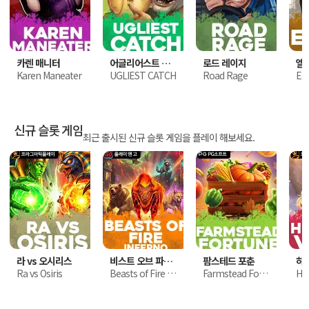
카렌 매니터
어글리어스트 캐치
로드 레이지
엘
Karen Maneater
UGLIEST CATCH
Road Rage
Elp
신규 슬롯 게임
최근 출시된 신규 슬롯 게임을 플레이 해보세요.
라 vs 오시리스
비스트 오브 파이어 인페르노
팜스테드 포춘
하
Ra vs Osiris
Beasts of Fire Inferno
Farmstead Fortune
Hea