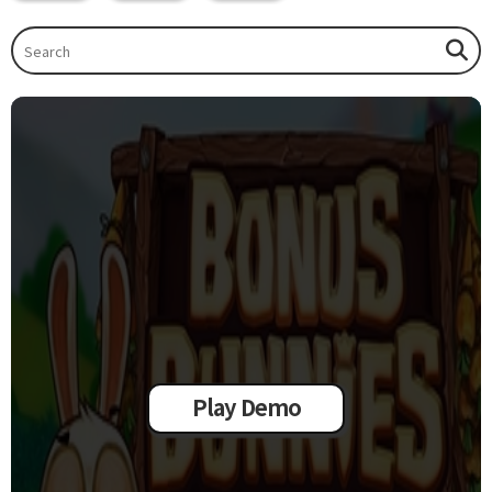
Play Demo