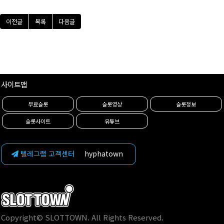
이전글
목록
다음글
사이트맵
무료슬롯
슬롯영상
슬롯정보
슬롯사이트
유튜브
텔레그램 고객센터
hyphatown
Copyright© SLOTTOWN. All Rights Reserved.