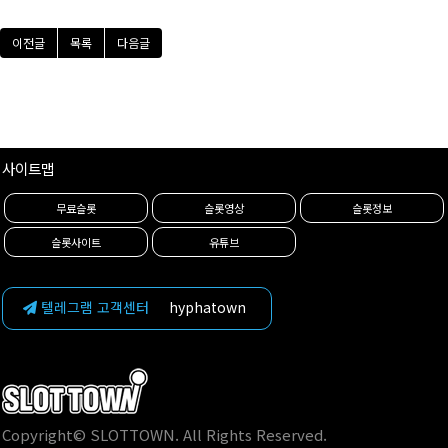
이전글
목록
다음글
사이트맵
무료슬롯
슬롯영상
슬롯정보
슬롯사이트
유튜브
텔레그램 고객센터
hyphatown
Copyright© SLOTTOWN. All Rights Reserved.