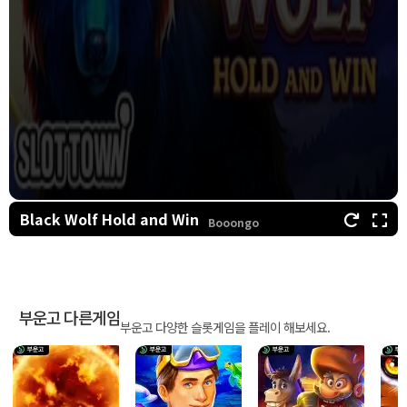
Black Wolf Hold and Win
Booongo
부운고 다른게임
부운고 다양한 슬롯게임을 플레이 해보세요.