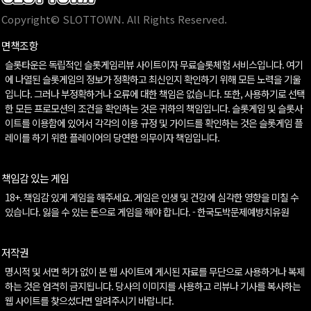
Copyright© SLOTTOWN. All Rights Reserved.
면책조항
슬롯타운은 독립적인 슬롯게임리뷰 사이트이자 무료슬롯체험 서비스입니다. 여기
에 나열된 슬롯게임의 정보가 정확하고 최신인지 확인하기 위해 모든 노력을 기울
입니다. 그러나 부정확하거나 오류에 대한 책임은 없습니다. 또한, 사용하기로 선택
한 모든 프로모션의 조건을 확인하는 것은 귀하의 책임입니다. 슬롯게임 및 슬롯사
이트를 이용함에 있어서 각각의 이용 규정 및 가이드를 확인하는 것은 슬롯게임 플
레이를 하기 위한 플레이어의 당연한 의무이자 책임입니다.
책임감 있는 게임
18+. 책임감 있게 게임을 해주세요. 게임은 인생 및 건강에 심각한 영향을 미칠 수
있습니다. 잃을 수 있는 돈으로 게임을 해야 합니다. - 한국도박문제예방치유원
저작권
명시적 및 서면 허가 없이 본 웹 사이트에 게시된 자료를 무단으로 사용하거나 복제
하는 것은 엄격히 금지됩니다. 당사의 이미지를 사용하고 리뷰나 기사를 복사하는
웹 사이트를 찾으셨다면 알려주시기 바랍니다.