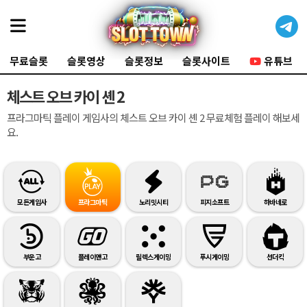
무료슬롯
슬롯영상
슬롯정보
슬롯사이트
유튜브
체스트 오브 카이 셴 2
프라그마틱 플레이 게임사의 체스트 오브 카이 셴 2 무료체험 플레이 해보세
요.
모든게임사
프라그마틱
노리밋시티
피지소프트
하바네로
부운고
플레이앤고
릴렉스게이밍
푸시게이밍
선더킥