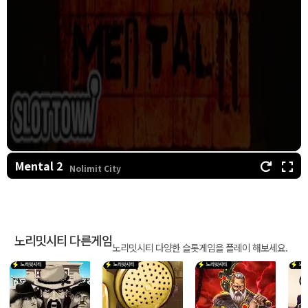
Mental 2
Nolimit City
노리밋시티 다른게임
노리밋시티 다양한 슬롯게임을 플레이 해보세요.