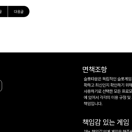
글
다음글
면책조항
슬롯타운은 독립적인 슬롯게임
확하고 최신인지 확인하기 위해
사용하기로 선택한 모든 프로모
에 있어서 각각의 이용 규정 
책임입니다.
책임감 있는 게임
18+. 책임감 있게 게임을 해주