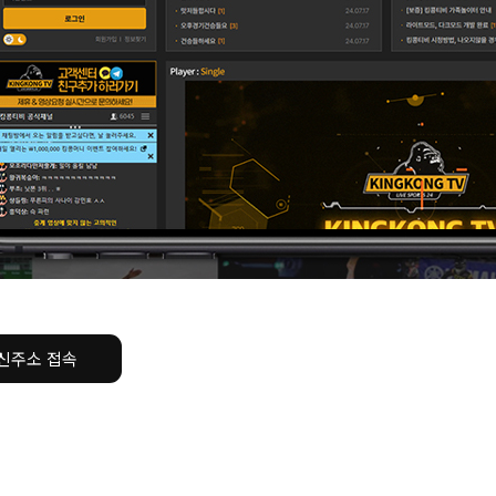
신주소 접속