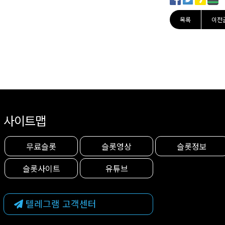
목록
이전
사이트맵
무료슬롯
슬롯영상
슬롯정보
슬롯사이트
유튜브
텔레그램 고객센터
hyphatown