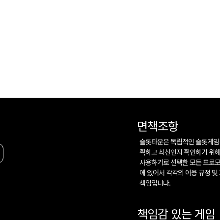
면책조항
슬롯타운은 독립적인 슬롯게임
확하고 최신인지 확인하기 위해
사용하기로 선택한 모든 프로모
에 있어서 각각의 이용 규정 
책임입니다.
책임감 있는 게임