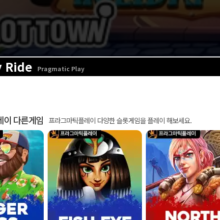
y Ride
Pragmatic Play
레이 다른게임
프라그마틱플레이 다양한 슬롯게임을 플레이 해보세요.