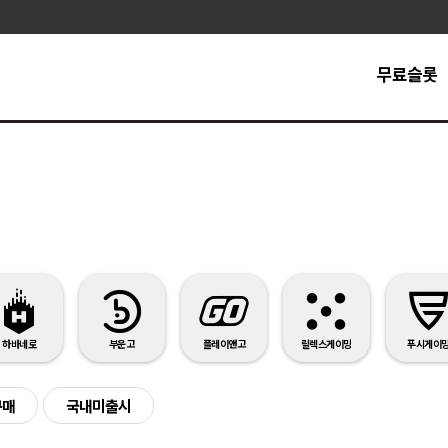
무료슬롯
하바네로
부운고
플레이앤고
릴렉스게이밍
푸시게이
구매
국내미출시