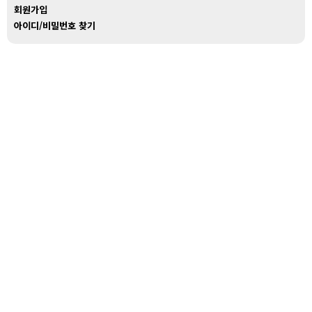
회원가입
아이디/비밀번호 찾기