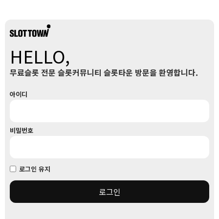
HELLO,
무료슬롯 전문 슬롯커뮤니티 슬롯타운 방문을 환영합니다.
아이디
비밀번호
로그인 유지
로그인