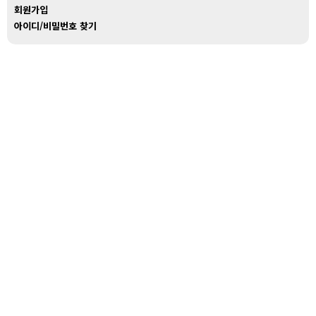
회원가입
아이디/비밀번호 찾기