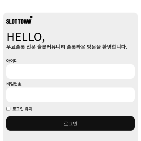
HELLO,
무료슬롯 전문 슬롯커뮤니티 슬롯타운 방문을 환영합니다.
아이디
비밀번호
로그인 유지
로그인