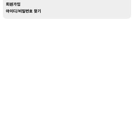
회원가입
아이디/비밀번호 찾기