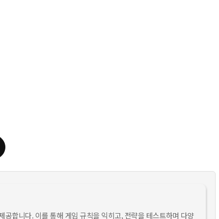
공합니다. 이를 통해 게임 규칙을 익히고, 전략을 테스트하며 다양