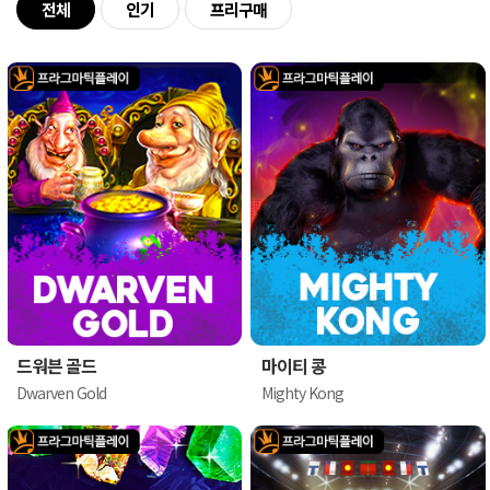
전체
인기
프리구매
드워븐 골드
마이티 콩
Dwarven Gold
Mighty Kong