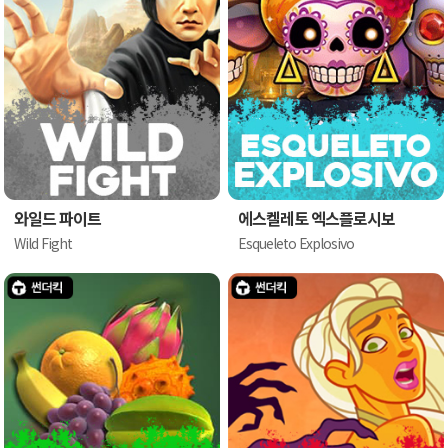
와일드 파이트
에스켈레토 엑스플로시보
Wild Fight
Esqueleto Explosivo