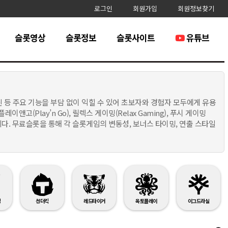
로그인
회원가입
회원정보찾기
슬롯영상
슬롯정보
슬롯사이트
유튜브
 등 주요 기능을 부담 없이 익힐 수 있어 초보자와 경험자 모두에게 유용
레이앤고(Play’n Go), 릴렉스 게이밍(Relax Gaming), 푸시 게이밍
 수 있습니다. 무료슬롯을 통해 각 슬롯게임의 변동성, 보너스 타이밍, 연출 스타일
밍
선더킥
레드타이거
옥토플레이
이그드라실