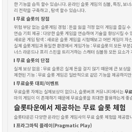
한 기능을 습득 할수 있습니다. 온라인 슬롯 게임의 심볼, 특징, 
리 전략을 구축하고 , 탐색 할수 있습니다.
무료 슬롯의 장점
위험 부담 없는 슬롯게임 경험 : 돈을 잃을 걱정 없이 게임을 즐길
연습 기회 제공 : 다양한 슬롯 게임을 연습하여 기술을 향상시킬 수
새로운 게임 탐색 : 새로운 슬롯 게임을 시험해보고 어떤 게임이 자
실제 슬롯게임과 동일한 환경에서 게임가능 : 무료슬롯의 모든 부분
너스 라운드나 프리 스핀을 트리거하는 스캐터 심볼등 모든 요소가 
무료 슬롯의 단점
실제 보상 없음 : 무료 슬롯은 실제 돈을 걸지 않기 때문에 큰 보상을
제한된 기능 : 무료 슬롯 게임은 일반적으로 같은 기능을 제공하지만
무료슬롯 대회/이벤트
무료슬롯 자체는 실제보상이 없으나, 슬롯버프 커뮤니티에서는
무료
마의 게임이 이 존재하기 때문에 무료슬롯을 최대한 활용하는게 좋
슬롯타운에서 제공하는 무료 슬롯 체험
슬롯타운은 다양한 온라인 슬롯 게임사의 무료 슬롯 체험을 제공합니
프라그마틱 플레이(Pragmatic Play)