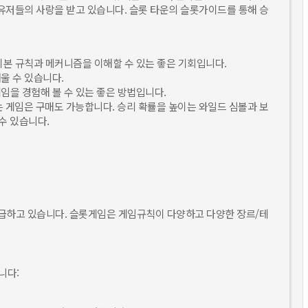
 유저들의 사랑을 받고 있습니다. 슬롯 타운의 슬롯가이드를 통해 승
 기본 규칙과 메커니즘을 이해할 수 있는 좋은 기회입니다.
울 수 있습니다.
임을 경험해 볼 수 있는 좋은 방법입니다.
 게임은 구매도 가능합니다. 승리 확률을 높이는 와일드 심볼과 보
수 있습니다.
지급하고 있습니다. 슬롯게임은 게임규칙이 다양하고 다양한 장르/테
니다: